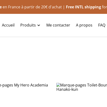
e
en France à partir de 20€ d'achat |
Free INTL shipping
for
Accueil
Produits
Me contacter
A propos
FAQ