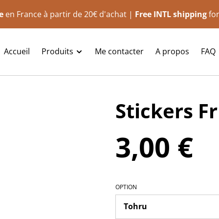
e
en France à partir de 20€ d'achat |
Free INTL shipping
for
Accueil
Produits
Me contacter
A propos
FAQ
Stickers F
3,00 €
OPTION