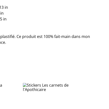
13 in
 in
5 in
plastifié. Ce produit est 100% fait-main dans mon
nce.